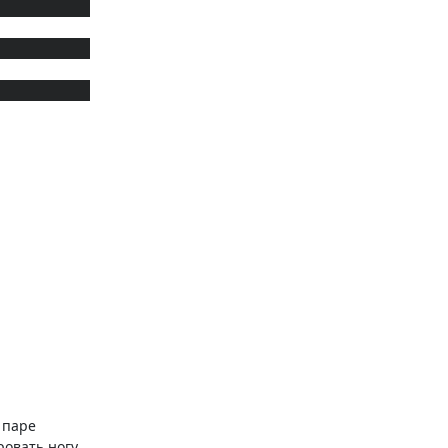
 паре
овать ногу.