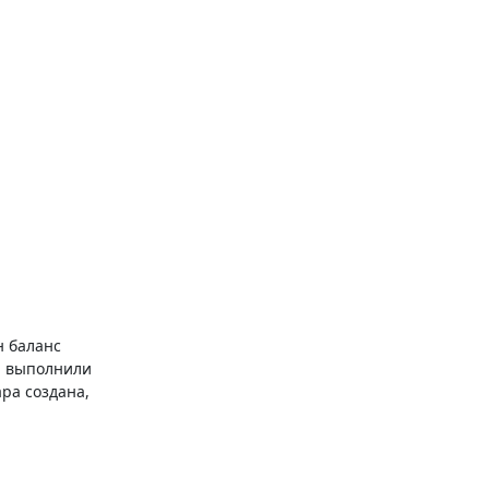
н баланс
и выполнили
ра создана,