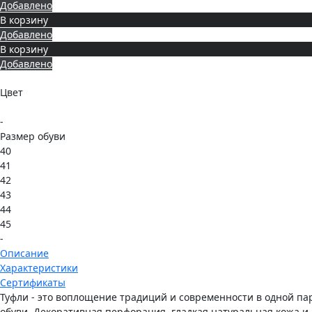
Добавлено
В корзину
Добавлено
В корзину
Добавлено
Цвет
-
Размер обуви
40
41
42
43
44
45
-
Описание
Характеристики
Сертификаты
Туфли - это воплощение традиций и современности в одной па
обуви. Декоративная перфорация, гладкая натуральная кожа и