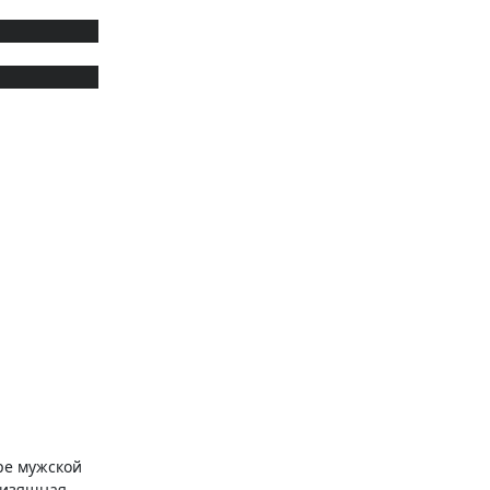
ре мужской
 изящная