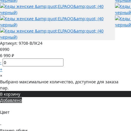
Артикул:
9708-ВЛК24
6990
6 990 ₽
-
+
×
Выбрано максимальное количество, доступное для заказа
пар.
В корзину
Добавлено
Цвет
-
Размер обуви