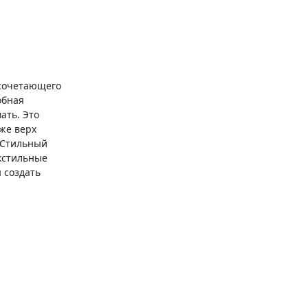
 сочетающего
обная
ать. Это
 же верх
. Стильный
екстильные
 создать