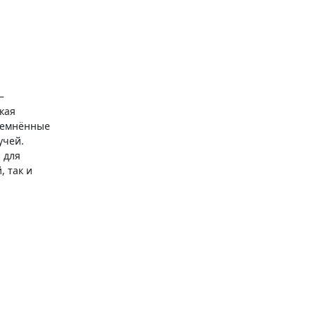
—
кая
атемнённые
учей.
 для
, так и