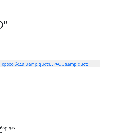
O"
бор для