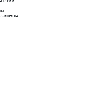
й кожи и
ны
тделение на