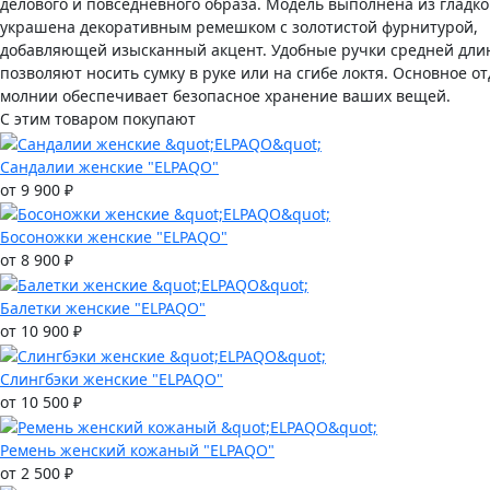
делового и повседневного образа. Модель выполнена из гладко
украшена декоративным ремешком с золотистой фурнитурой,
добавляющей изысканный акцент. Удобные ручки средней дли
позволяют носить сумку в руке или на сгибе локтя. Основное о
молнии обеспечивает безопасное хранение ваших вещей.
С этим товаром покупают
Сандалии женские "ELPAQO"
от 9 900 ₽
Босоножки женские "ELPAQO"
от 8 900 ₽
Балетки женские "ELPAQO"
от 10 900 ₽
Слингбэки женские "ELPAQO"
от 10 500 ₽
Ремень женский кожаный "ELPAQO"
от 2 500 ₽