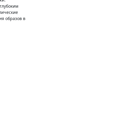
 глубоким
лические
ия образов в