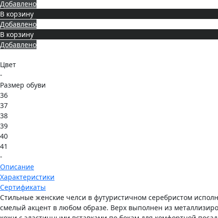
Добавлено
В корзину
Добавлено
В корзину
Добавлено
Цвет
-
Размер обуви
36
37
38
39
40
41
-
Описание
Характеристики
Сертификаты
Стильные женские челси в футуристичном серебристом испол
смелый акцент в любом образе. Верх выполнен из металлизир
кожи с эластичными вставками по бокам для комфортной посад