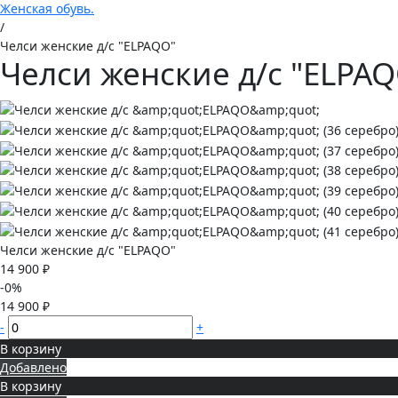
Женская обувь.
/
Челси женские д/с "ELPAQO"
Челси женские д/с "ELPA
Челси женские д/с "ELPAQO"
14 900 ₽
-0%
14 900 ₽
-
+
В корзину
Добавлено
В корзину