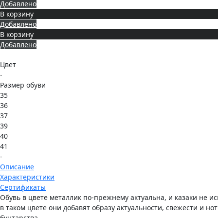
Добавлено
В корзину
Добавлено
В корзину
Добавлено
Цвет
-
Размер обуви
35
36
37
39
40
41
-
Описание
Характеристики
Сертификаты
Обувь в цвете металлик по-прежнему актуальна, и казаки не 
в таком цвете они добавят образу актуальности, свежести и нот
бунтарства.