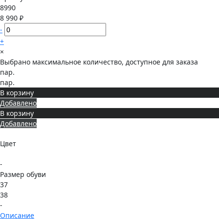
8990
8 990 ₽
-
+
×
Выбрано максимальное количество, доступное для заказа
пар.
пар.
В корзину
Добавлено
В корзину
Добавлено
Цвет
-
Размер обуви
37
38
-
Описание