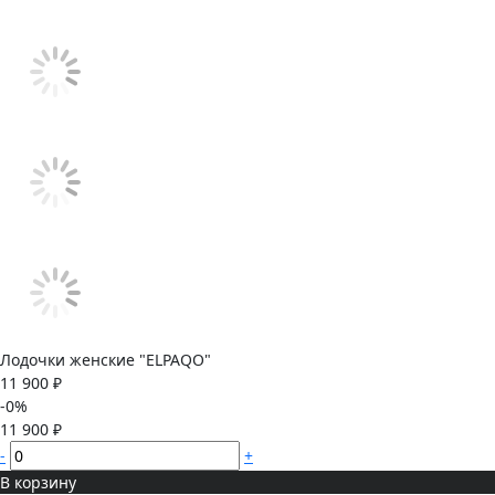
Лодочки женские "ELPAQO"
11 900 ₽
-0%
11 900 ₽
-
+
В корзину