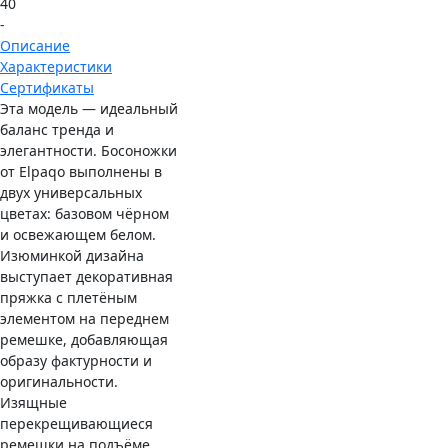
40
-
Описание
Характеристики
Сертификаты
Эта модель — идеальный
баланс тренда и
элегантности. Босоножки
от Elpaqo выполнены в
двух универсальных
цветах: базовом чёрном
и освежающем белом.
Изюминкой дизайна
выступает декоративная
пряжка с плетёным
элементом на переднем
ремешке, добавляющая
образу фактурности и
оригинальности.
Изящные
перекрещивающиеся
ремешки на подъёме