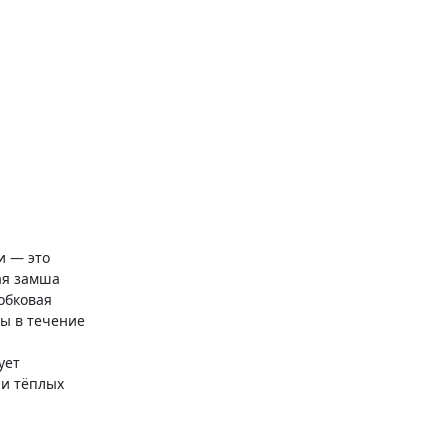
и — это
ая замша
обковая
ы в течение
ует
 и тёплых