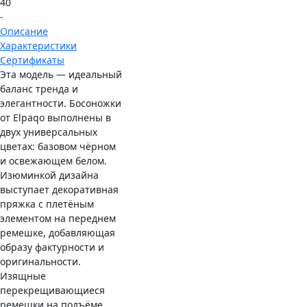
40
-
Описание
Характеристики
Сертификаты
Эта модель — идеальный
баланс тренда и
элегантности. Босоножки
от Elpaqo выполнены в
двух универсальных
цветах: базовом чёрном
и освежающем белом.
Изюминкой дизайна
выступает декоративная
пряжка с плетёным
элементом на переднем
ремешке, добавляющая
образу фактурности и
оригинальности.
Изящные
перекрещивающиеся
ремешки на подъёме