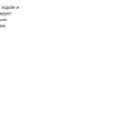
 ходьбе и
тирует
ьно
ам.