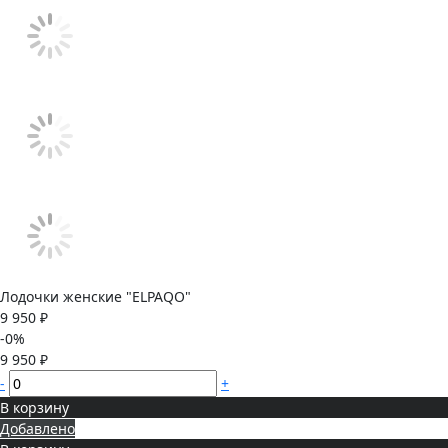
Лодочки женские "ELPAQO"
9 950 ₽
-0%
9 950 ₽
-
+
В корзину
Добавлено