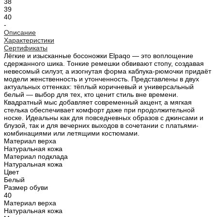
38
39
40
-
Описание
Характеристики
Сертификаты
Лёгкие и изысканные босоножки Elpaqo — это воплощение
сдержанного шика. Тонкие ремешки обвивают стопу, создавая
невесомый силуэт, а изогнутая форма каблука-рюмочки придаёт
модели женственность и утонченность. Представлены в двух
актуальных оттенках: тёплый коричневый и универсальный
белый — выбор для тех, кто ценит стиль вне времени.
Квадратный мыс добавляет современный акцент, а мягкая
стелька обеспечивает комфорт даже при продолжительной
носке. Идеальны как для повседневных образов с джинсами и
блузой, так и для вечерних выходов в сочетании с платьями-
комбинациями или летящими костюмами.
Материал верха
Натуральная кожа
Материал подклада
Натуральная кожа
Цвет
Белый
Размер обуви
40
Материал верха
Натуральная кожа