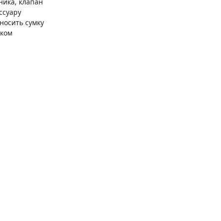
ника, клапан
ссуару
носить сумку
рком