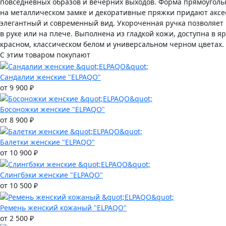
повседневных образов и вечерних выходов. Форма прямоуголь
на металлическом замке и декоративные пряжки придают аксе
элегантный и современный вид. Укороченная ручка позволяет 
в руке или на плече. Выполнена из гладкой кожи, доступна в я
красном, классическом белом и универсальном черном цветах.
С этим товаром покупают
Сандалии женские "ELPAQO"
от 9 900 ₽
Босоножки женские "ELPAQO"
от 8 900 ₽
Балетки женские "ELPAQO"
от 10 900 ₽
Слингбэки женские "ELPAQO"
от 10 500 ₽
Ремень женский кожаный "ELPAQO"
от 2 500 ₽